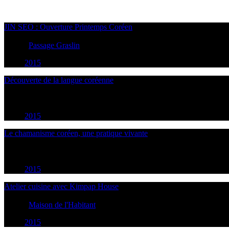
JIN SEO : Ouverture Printemps Coréen
13
May
2015
18:00
Nantes
Passage Graslin
2015
Découverte de la langue coréenne
17
May
2015
14:30
Nantes
2015
Le chamanisme coréen, une pratique vivante
18
May
2015
20:30
Nantes
2015
Atelier cuisine avec Kimpap House
20
May
2015
14:00
Nantes
Maison de l'Habitant
2015