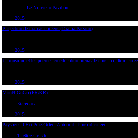
22
May
2015
20:30
Bouguenais
Le Nouveau Pavillon
2015
Projection de dramas coréens (Drama Passion)
23
May
2015
14:00
Nantes
2015
La musique et les poèmes en éducation prénatale dans la culture coré
24
May
2015
14:30
Nantes
2015
MooN GoGo (FR/KR)
26
May
2015
21:45
Nantes
Stereolux
2015
Paysages d’Extrême-Orient Autour du Pansori coréen
27
May
2015
20:00
Nantes
Théâtre Graslin