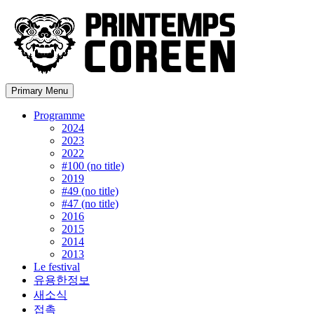
Primary Menu
Programme
2024
2023
2022
#100 (no title)
2019
#49 (no title)
#47 (no title)
2016
2015
2014
2013
Le festival
유용한정보
새소식
접촉