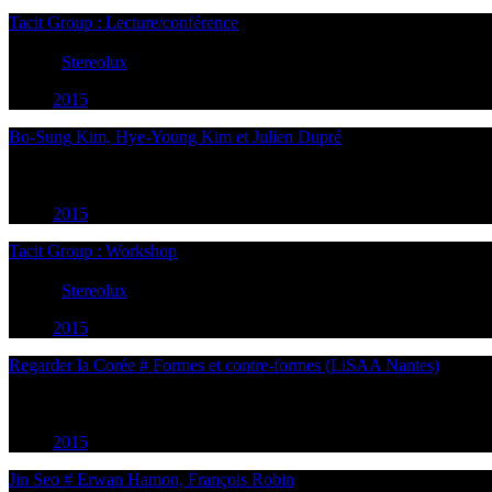
Tacit Group : Lecture/conférence
20
May
2015
18:30
Nantes
Stereolux
2015
Bo-Sung Kim, Hye-Young Kim et Julien Dupré
20
May
2015
19:30
Nantes
2015
Tacit Group : Workshop
21
May
2015
09:30
Nantes
Stereolux
2015
Regarder la Corée # Formes et contre-formes (LiSAA Nantes)
21
May
2015
18:30
Nantes
2015
Jin Seo # Erwan Hamon, François Robin