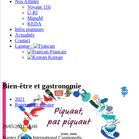
Nos Artistes
Voyage 116
U-RI
ManaM
KEDA
Infos pratiques
Actualités
Contact
Langue :
Français
Korean
Bien-être et gastronomie
2021
Rencontre Littéraire
29/05/2021
16:00
Nantes
Espace International Cosmopolis