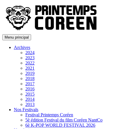
Menu principal
Archives
2024
2023
2022
2021
2019
2018
2017
2016
2015
2014
2013
Nos Festivals
Festival Printemps Coréen
5è édition Festival du film Coréen NantCo
6è K-POP WORLD FESTIVAL 2026