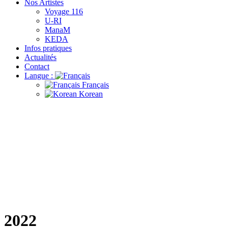
Nos Artistes
Voyage 116
U-RI
ManaM
KEDA
Infos pratiques
Actualités
Contact
Langue :
Français
Korean
2022