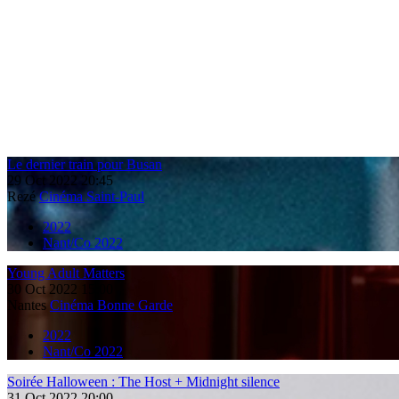
Le dernier train pour Busan
29
Oct
2022
20:45
Rezé
Cinéma Saint-Paul
2022
Nant/Co 2022
Young Adult Matters
30
Oct
2022
15:00
Nantes
Cinéma Bonne Garde
2022
Nant/Co 2022
Soirée Halloween : The Host + Midnight silence
31
Oct
2022
20:00