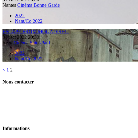
Nantes
Cinéma Bonne Garde
2022
Nant/Co 2022
ESCAPE FROM MOGADISHU
31
Oct
2022
20:30
Rezé
Cinéma Saint-Paul
2022
Nant/Co 2022
<
1
2
Nous contacter
Informations