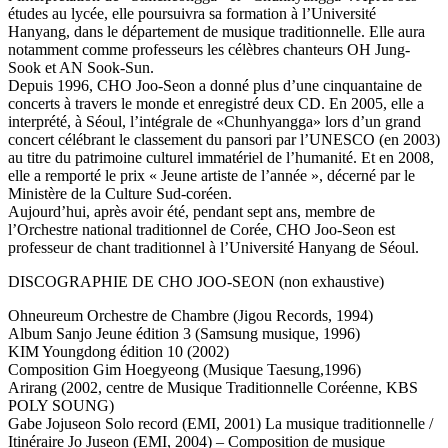
études au lycée, elle poursuivra sa formation à l’Université
Hanyang, dans le département de musique traditionnelle. Elle aura
notamment comme professeurs les célèbres chanteurs OH Jung-
Sook et AN Sook-Sun.
Depuis 1996, CHO Joo-Seon a donné plus d’une cinquantaine de
concerts à travers le monde et enregistré deux CD. En 2005, elle a
interprété, à Séoul, l’intégrale de «Chunhyangga» lors d’un grand
concert célébrant le classement du pansori par l’UNESCO (en 2003)
au titre du patrimoine culturel immatériel de l’humanité. Et en 2008,
elle a remporté le prix « Jeune artiste de l’année », décerné par le
Ministère de la Culture Sud-coréen.
Aujourd’hui, après avoir été, pendant sept ans, membre de
l’Orchestre national traditionnel de Corée, CHO Joo-Seon est
professeur de chant traditionnel à l’Université Hanyang de Séoul.
DISCOGRAPHIE DE CHO JOO-SEON
(non exhaustive)
Ohneureum Orchestre de Chambre (Jigou Records, 1994)
Album Sanjo Jeune édition 3 (Samsung musique, 1996)
KIM Youngdong édition 10 (2002)
Composition Gim Hoegyeong (Musique Taesung,1996)
Arirang (2002, centre de Musique Traditionnelle Coréenne, KBS
POLY SOUNG)
Gabe Jojuseon Solo record (EMI, 2001) La musique traditionnelle /
Itinéraire Jo Juseon (EMI, 2004) – Composition de musique