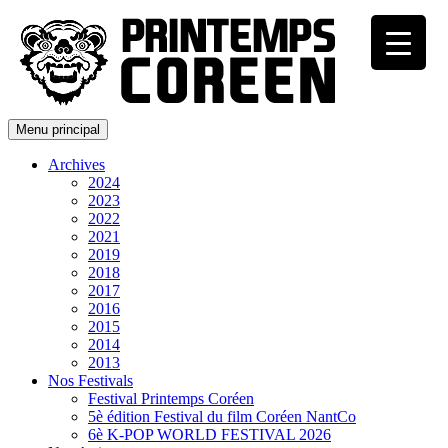
Menu principal
Archives
2024
2023
2022
2021
2019
2018
2017
2016
2015
2014
2013
Nos Festivals
Festival Printemps Coréen
5è édition Festival du film Coréen NantCo
6è K-POP WORLD FESTIVAL 2026