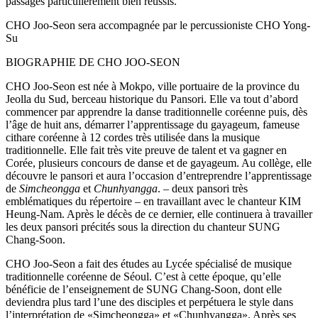
passages particulièrement bien réussis.
CHO Joo-Seon sera accompagnée par le percussioniste CHO Yong-
Su
BIOGRAPHIE DE CHO JOO-SEON
CHO Joo-Seon est née à Mokpo, ville portuaire de la province du
Jeolla du Sud, berceau historique du Pansori. Elle va tout d’abord
commencer par apprendre la danse traditionnelle coréenne puis, dès
l’âge de huit ans, démarrer l’apprentissage du gayageum, fameuse
cithare coréenne à 12 cordes très utilisée dans la musique
traditionnelle. Elle fait très vite preuve de talent et va gagner en
Corée, plusieurs concours de danse et de gayageum. Au collège, elle
découvre le pansori et aura l’occasion d’entreprendre l’apprentissage
de
Simcheongga
et
Chunhyangga
. – deux pansori très
emblématiques du répertoire – en travaillant avec le chanteur KIM
Heung-Nam. Après le décès de ce dernier, elle continuera à travailler
les deux pansori précités sous la direction du chanteur SUNG
Chang-Soon.
CHO Joo-Seon a fait des études au Lycée spécialisé de musique
traditionnelle coréenne de Séoul. C’est à cette époque, qu’elle
bénéficie de l’enseignement de SUNG Chang-Soon, dont elle
deviendra plus tard l’une des disciples et perpétuera le style dans
l’interprétation de «Simcheongga» et «Chunhyangga». Après ses