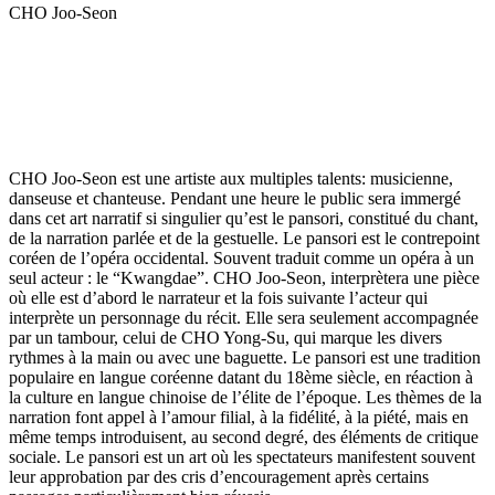
CHO Joo-Seon
CHO Joo-Seon est une artiste aux multiples talents: musicienne,
danseuse et chanteuse. Pendant une heure le public sera immergé
dans cet art narratif si singulier qu’est le pansori, constitué du chant,
de la narration parlée et de la gestuelle. Le pansori est le contrepoint
coréen de l’opéra occidental. Souvent traduit comme un opéra à un
seul acteur : le “Kwangdae”. CHO Joo-Seon, interprètera une pièce
où elle est d’abord le narrateur et la fois suivante l’acteur qui
interprète un personnage du récit. Elle sera seulement accompagnée
par un tambour, celui de CHO Yong-Su, qui marque les divers
rythmes à la main ou avec une baguette. Le pansori est une tradition
populaire en langue coréenne datant du 18ème siècle, en réaction à
la culture en langue chinoise de l’élite de l’époque. Les thèmes de la
narration font appel à l’amour filial, à la fidélité, à la piété, mais en
même temps introduisent, au second degré, des éléments de critique
sociale. Le pansori est un art où les spectateurs manifestent souvent
leur approbation par des cris d’encouragement après certains