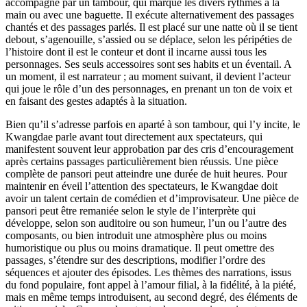
accompagné par un tambour, qui marque les divers rythmes à la
main ou avec une baguette. Il exécute alternativement des passages
chantés et des passages parlés. Il est placé sur une natte où il se tient
debout, s’agenouille, s’assied ou se déplace, selon les péripéties de
l’histoire dont il est le conteur et dont il incarne aussi tous les
personnages. Ses seuls accessoires sont ses habits et un éventail. A
un moment, il est narrateur ; au moment suivant, il devient l’acteur
qui joue le rôle d’un des personnages, en prenant un ton de voix et
en faisant des gestes adaptés à la situation.
Bien qu’il s’adresse parfois en aparté à son tambour, qui l’y incite, le
Kwangdae parle avant tout directement aux spectateurs, qui
manifestent souvent leur approbation par des cris d’encouragement
après certains passages particulièrement bien réussis. Une pièce
complète de pansori peut atteindre une durée de huit heures. Pour
maintenir en éveil l’attention des spectateurs, le Kwangdae doit
avoir un talent certain de comédien et d’improvisateur. Une pièce de
pansori peut être remaniée selon le style de l’interprète qui
développe, selon son auditoire ou son humeur, l’un ou l’autre des
composants, ou bien introduit une atmosphère plus ou moins
humoristique ou plus ou moins dramatique. Il peut omettre des
passages, s’étendre sur des descriptions, modifier l’ordre des
séquences et ajouter des épisodes. Les thèmes des narrations, issus
du fond populaire, font appel à l’amour filial, à la fidélité, à la piété,
mais en même temps introduisent, au second degré, des éléments de