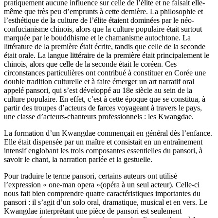
pratiquement aucune influence sur celle de l’élite et ne faisait elle-
même que très peu d’emprunts à cette dernière. La philosophie et
l’esthétique de la culture de l’élite étaient dominées par le néo-
confucianisme chinois, alors que la culture populaire était surtout
marquée par le bouddhisme et le chamanisme autochtone. La
littérature de la première était écrite, tandis que celle de la seconde
était orale. La langue littéraire de la première était principalement le
chinois, alors que celle de la seconde était le coréen. Ces
circonstances particulières ont contribué à constituer en Corée une
double tradition culturelle et à faire émerger un art narratif oral
appelé pansori, qui s’est développé au 18e siècle au sein de la
culture populaire. En effet, c’est à cette époque que se constitua, à
partir des troupes d’acteurs de farces voyageant à travers le pays,
une classe d’acteurs-chanteurs professionnels : les Kwangdae.
La formation d’un Kwangdae commençait en général dès l’enfance.
Elle était dispensée par un maître et consistait en un entraînement
intensif englobant les trois composantes essentielles du pansori, à
savoir le chant, la narration parlée et la gestuelle.
Pour traduire le terme pansori, certains auteurs ont utilisé
l’expression « one-man opera »(opéra à un seul acteur). Celle-ci
nous fait bien comprendre quatre caractéristiques importantes du
pansori : il s’agit d’un solo oral, dramatique, musical et en vers. Le
Kwangdae interprétant une pièce de pansori est seulement