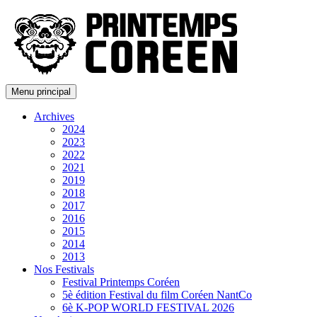
Menu principal
Archives
2024
2023
2022
2021
2019
2018
2017
2016
2015
2014
2013
Nos Festivals
Festival Printemps Coréen
5è édition Festival du film Coréen NantCo
6è K-POP WORLD FESTIVAL 2026