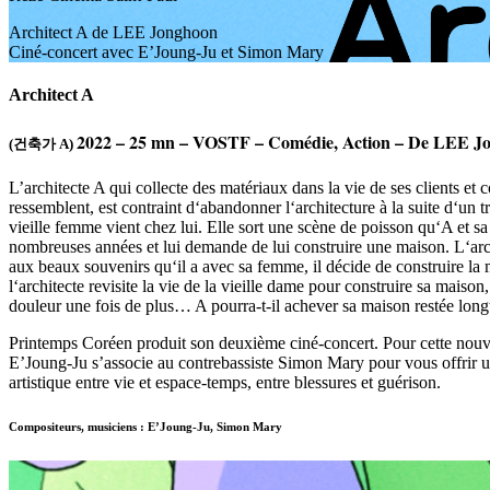
Architect A de LEE Jonghoon
Ciné-concert avec E’Joung-Ju et Simon Mary
Architect A
2022 – 25 mn – VOSTF – Comédie, Action – De LEE J
(건축가 A)
L’architecte A qui collecte des matériaux dans la vie de ses clients et 
ressemblent, est contraint d‘abandonner l‘architecture à la suite d‘un 
vieille femme vient chez lui. Elle sort une scène de poisson qu‘A et sa
nombreuses années et lui demande de lui construire une maison. L‘arch
aux beaux souvenirs qu‘il a avec sa femme, il décide de construire la 
l‘architecte revisite la vie de la vieille dame pour construire sa maison, 
douleur une fois de plus… A pourra-t-il achever sa maison restée lon
Printemps Coréen produit son deuxième ciné-concert. Pour cette nouve
E’Joung-Ju s’associe au contrebassiste Simon Mary pour vous offrir 
artistique entre vie et espace-temps, entre blessures et guérison.
Compositeurs, musiciens : E’Joung-Ju, Simon Mary