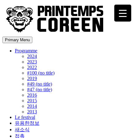
Primary Menu
Programme
2024
2023
2022
#100 (no title)
2019
#49 (no title)
#47 (no title)
2016
2015
2014
2013
Le festival
유용한정보
새소식
접촉