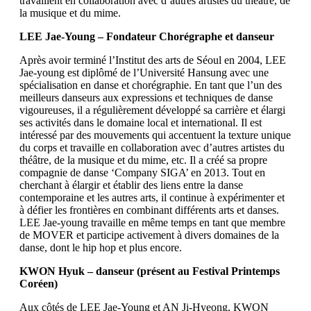
travaillent en collaboration avec d’autres artistes du théâtre, de
la musique et du mime.
LEE Jae-Young – Fondateur Chorégraphe et danseur
Après avoir terminé l’Institut des arts de Séoul en 2004, LEE
Jae-young est diplômé de l’Université Hansung avec une
spécialisation en danse et chorégraphie. En tant que l’un des
meilleurs danseurs aux expressions et techniques de danse
vigoureuses, il a régulièrement développé sa carrière et élargi
ses activités dans le domaine local et international. Il est
intéressé par des mouvements qui accentuent la texture unique
du corps et travaille en collaboration avec d’autres artistes du
théâtre, de la musique et du mime, etc. Il a créé sa propre
compagnie de danse ‘Company SIGA’ en 2013. Tout en
cherchant à élargir et établir des liens entre la danse
contemporaine et les autres arts, il continue à expérimenter et
à défier les frontières en combinant différents arts et danses.
LEE Jae-young travaille en même temps en tant que membre
de MOVER et participe activement à divers domaines de la
danse, dont le hip hop et plus encore.
KWON Hyuk – danseur (présent au Festival Printemps
Coréen)
Aux côtés de LEE Jae-Young et AN Ji-Hyeong, KWON