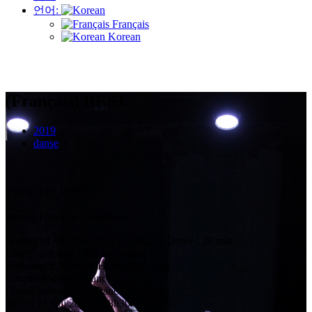
언어:
Français
Korean
(Français) REST
2019
danse
23/05/2019
18:30
Nantes
Fabrique Chantenay
(Français) «REST» de la Cie Siga – Durée : 20 min
Choreographer: LEE Jae-young
Performers: KWON Hyuk, LEE Hak
Cooperated by SIDance
(Seoul International Dance Festival)
JEUdi 23 mai 2019 – 18h30