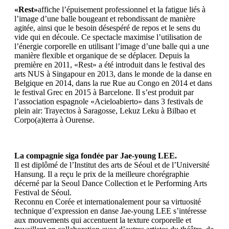
«Rest»
affiche l’épuisement professionnel et la fatigue liés à
l’image d’une balle bougeant et rebondissant de manière
agitée, ainsi que le besoin désespéré de repos et le sens du
vide qui en découle. Ce spectacle maximise l’utilisation de
l’énergie corporelle en utilisant l’image d’une balle qui a une
manière flexible et organique de se déplacer. Depuis la
première en 2011, «Rest» a été introduit dans le festival des
arts NUS à Singapour en 2013, dans le monde de la danse en
Belgique en 2014, dans la rue Rue au Congo en 2014 et dans
le festival Grec en 2015 à Barcelone. Il s’est produit par
l’association espagnole «Acieloabierto» dans 3 festivals de
plein air: Trayectos à Saragosse, Lekuz Leku à Bilbao et
Corpo(a)terra à Ourense.
La compagnie siga
fondée par Jae-young LEE.
Il est diplômé de l’Institut des arts de Séoul et de l’Université
Hansung. Il a reçu le prix de la meilleure chorégraphie
décerné par la Seoul Dance Collection et le Performing Arts
Festival de Séoul.
Reconnu en Corée et internationalement pour sa virtuosité
technique d’expression en danse Jae-young LEE s’intéresse
aux mouvements qui accentuent la texture corporelle et