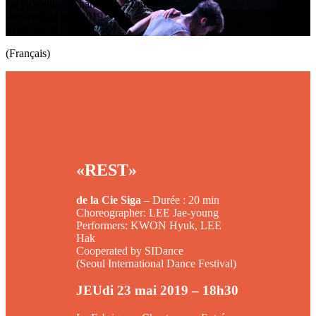
La Fabrique – Chantenay – Entrée libre
vendredi 24 mai 2019 – 20h
Cosmopolis – Tarif : 5€
(Français)
«REST»
de la Cie Siga
– Durée : 20 min
Choreographer: LEE Jae-young
Performers: KWON Hyuk, LEE
Hak
Cooperated by SIDance
(Seoul International Dance Festival)
JEUdi 23 mai 2019 – 18h30