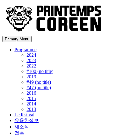
Primary Menu
Programme
2024
2023
2022
#100 (no title)
2019
#49 (no title)
#47 (no title)
2016
2015
2014
2013
Le festival
유용한정보
새소식
접촉