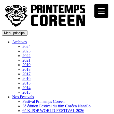
Menu principal
Archives
2024
2023
2022
2021
2019
2018
2017
2016
2015
2014
2013
Nos Festivals
Festival Printemps Coréen
5è édition Festival du film Coréen NantCo
6è K-POP WORLD FESTIVAL 2026