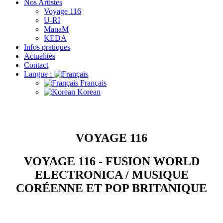
Nos Artistes
Voyage 116
U-RI
ManaM
KEDA
Infos pratiques
Actualités
Contact
Langue :
Français
Korean
VOYAGE 116
VOYAGE 116 - FUSION WORLD
ELECTRONICA / MUSIQUE
CORÉENNE ET POP BRITANIQUE