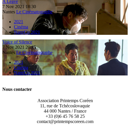
A Leave
7
Nov
2021
18:30
Nantes
Le Cinématographe
2021
Cinéma
Nant/Co 2021
Voice of Silence
7
Nov
2021
20:45
Nantes
Le Cinématographe
2021
Cinéma
Nant/Co 2021
Nous contacter
Association Printemps Coréen
11, rue de Tchécoslovaquie
44 000 Nantes / France
+33 (0)6 45 76 58 25
contact@printempscoreen.com