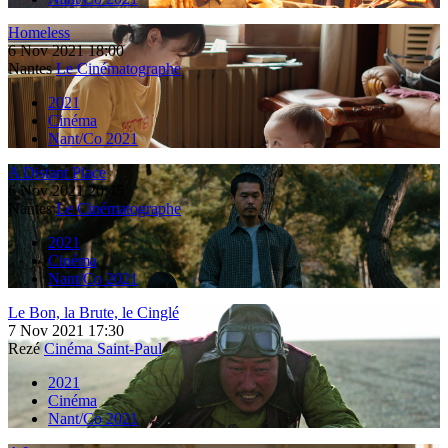
Homeless
6
Nov
2021
18:00
Nantes
Le Cinématographe
2021
Cinéma
Nant/Co 2021
A Distant Place
6
Nov
2021
20:45
Nantes
Le Cinématographe
2021
Cinéma
Nant/Co 2021
Le Bon, la Brute, le Cinglé
7
Nov
2021
17:30
Rezé
Cinéma Saint-Paul
2021
Cinéma
Nant/Co 2021