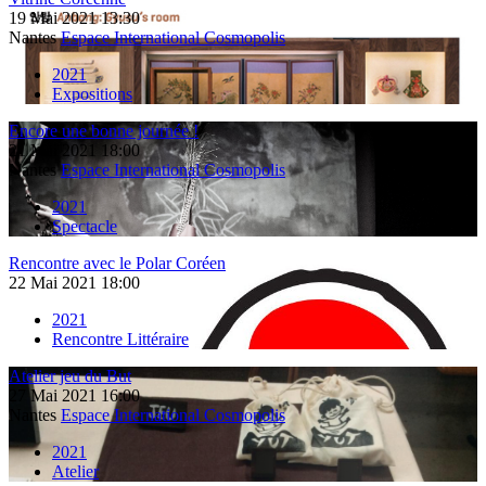
19
Mai
2021
13:30
Nantes
Espace International Cosmopolis
2021
Expositions
Encore une bonne journée !
21
Mai
2021
18:00
Nantes
Espace International Cosmopolis
2021
Spectacle
Rencontre avec le Polar Coréen
22
Mai
2021
18:00
2021
Rencontre Littéraire
Atelier jeu du But
27
Mai
2021
16:00
Nantes
Espace International Cosmopolis
2021
Atelier