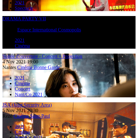
2021
Spectacle
DRAMA PARTY VII
30
Mai
2021
09:00
Nantes
Espace International Cosmopolis
2021
Cinéma
Soirée d'ouverture - Concert + Projection
4
Nov
2021
19:00
Nantes
Cinéma Bonne Garde
2021
Cinéma
Concert
Nant/Co 2021
JSA (Joint Security Area)
5
Nov
2021
20:30
Rezé
Cinéma Saint-Paul
2021
Cinéma
Nant/Co 2021