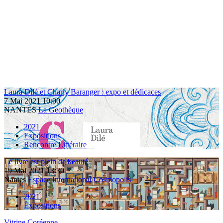
Laura Dilé et Charly Baranger : expo et dédicaces
7
Mai
2021
10:00
NANTES
La Geothèque
2021
Expositions
Rencontre Littéraire
Le livre est plein de beauté
19
Mai
2021
13:30
Nantes
Espace International Cosmopolis
2021
Expositions
Vitrine Coréenne