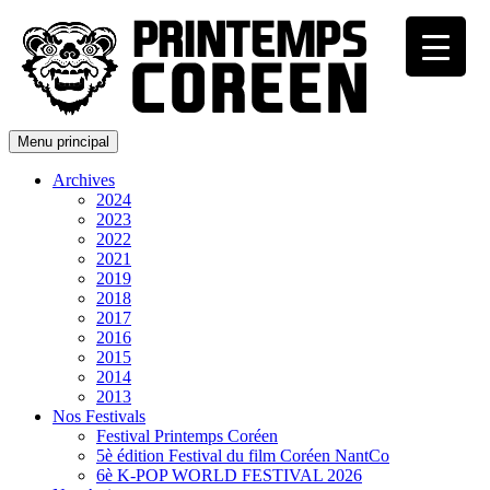
Menu principal
Archives
2024
2023
2022
2021
2019
2018
2017
2016
2015
2014
2013
Nos Festivals
Festival Printemps Coréen
5è édition Festival du film Coréen NantCo
6è K-POP WORLD FESTIVAL 2026