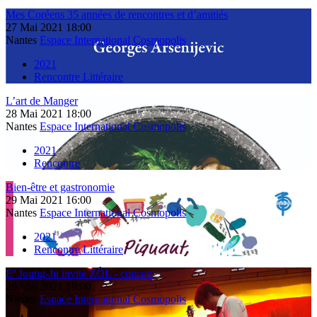
Mes Coréens 35 années de rencontres et d’amitiés
27
Mai
2021
18:00
Nantes
Espace International Cosmopolis
2021
Rencontre Littéraire
L’art de Manger
28
Mai
2021
18:00
Nantes
Espace International Cosmopolis
2021
Rencontre
Bien-être et gastronomie
29
Mai
2021
16:00
Nantes
Espace International Cosmopolis
2021
Rencontre Littéraire
E’ Joung-Ju invite ZÔL - concert
29
Mai
2021
19:00
Nantes
Espace International Cosmopolis