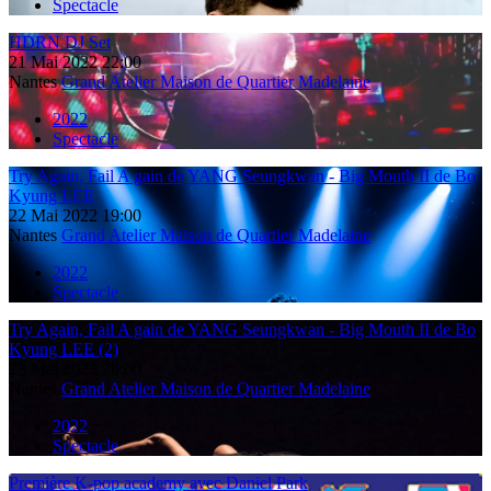
Spectacle
HDRN DJ Set
21
Mai
2022
22:00
Nantes
Grand Atelier Maison de Quartier Madelaine
2022
Spectacle
Try Again, Fail A gain de YANG Seungkwan - Big Mouth II de Bo
Kyung LEE
22
Mai
2022
19:00
Nantes
Grand Atelier Maison de Quartier Madelaine
2022
Spectacle
Try Again, Fail A gain de YANG Seungkwan - Big Mouth II de Bo
Kyung LEE (2)
23
Mai
2022
20:00
Nantes
Grand Atelier Maison de Quartier Madelaine
2022
Spectacle
Première K-pop academy avec Daniel Park