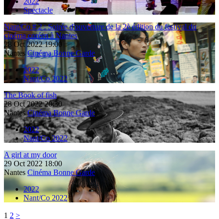
2022
Spectacle
Nant/Co # 2 : Soirée d'ouverture de la 2è édition du festival du
cinéma coréen à Nantes
28
Oct
2022
19:00
Nantes
Cinéma Bonne Garde
2022
Nant/Co 2022
The Book of fish
28
Oct
2022
20:30
Nantes
Cinéma Bonne Garde
2022
Nant/Co 2022
A girl at my door
29
Oct
2022
18:00
Nantes
Cinéma Bonne Garde
2022
Nant/Co 2022
1
2
>