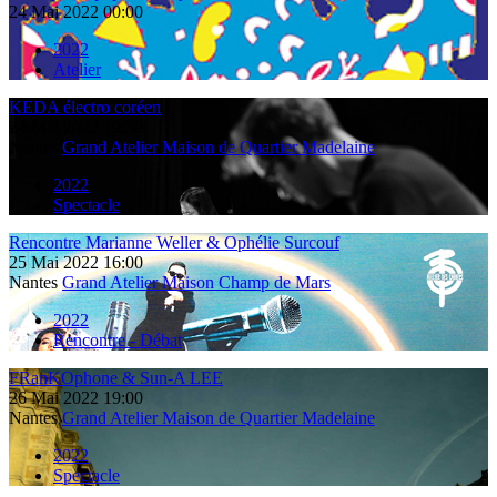
24
Mai
2022
00:00
2022
Atelier
KEDA électro coréen
24
Mai
2022
19:30
Nantes
Grand Atelier Maison de Quartier Madelaine
2022
Spectacle
Rencontre Marianne Weller & Ophélie Surcouf
25
Mai
2022
16:00
Nantes
Grand Atelier Maison Champ de Mars
2022
Rencontre - Débat
FRanKOphone & Sun-A LEE
26
Mai
2022
19:00
Nantes
Grand Atelier Maison de Quartier Madelaine
2022
Spectacle