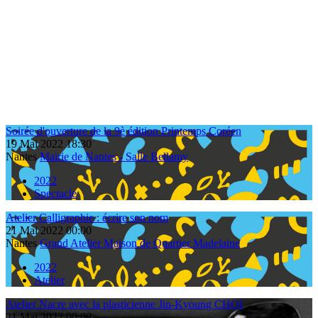
Soirée d'ouverture de la 9è édition Printemps Coréen
19
Mai
2022
18:30
Nantes
Mairie de Nantes - Salle Bellamy
2022
Spectacle
Atelier Calligraphie : écrire son nom
21
Mai
2022
00:00
Nantes
Grand Atelier Maison de Quartier Madelaine
2022
Atelier
Atelier Nacre avec la plasticienne Jin-Kyoung CHOI
21
Mai
2022
00:00