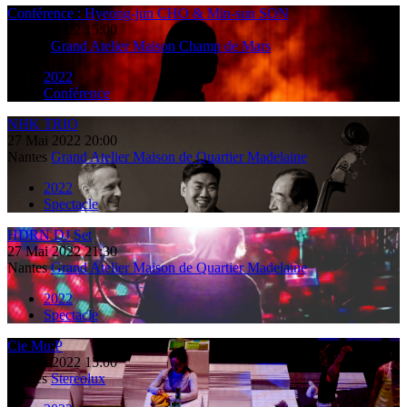
Conférence : Hyeong-jun CHO & Min-sun SON
27
Mai
2022
15:00
Nantes
Grand Atelier Maison Champ de Mars
2022
Conférence
NHK TRIO
27
Mai
2022
20:00
Nantes
Grand Atelier Maison de Quartier Madelaine
2022
Spectacle
HDRN DJ Set
27
Mai
2022
21:30
Nantes
Grand Atelier Maison de Quartier Madelaine
2022
Spectacle
Cie Mu:P
29
Mai
2022
15:00
Nantes
Stereolux