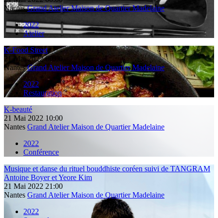
Nantes
Grand Atelier Maison de Quartier Madelaine
2022
Atelier
K-Food Street
21
Mai
2022
00:00
Nantes
Grand Atelier Maison de Quartier Madelaine
2022
Restauration
K-beauté
21
Mai
2022
10:00
Nantes
Grand Atelier Maison de Quartier Madelaine
2022
Conférence
Musique et danse du rituel bouddhiste coréen suivi de TANGRAM
Antoine Boyer et Yeore Kim
21
Mai
2022
21:00
Nantes
Grand Atelier Maison de Quartier Madelaine
2022