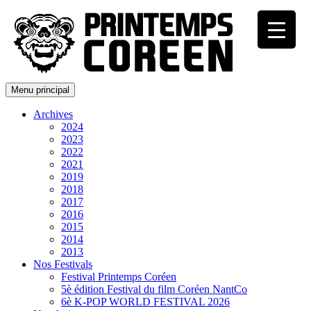
Menu principal
Archives
2024
2023
2022
2021
2019
2018
2017
2016
2015
2014
2013
Nos Festivals
Festival Printemps Coréen
5è édition Festival du film Coréen NantCo
6è K-POP WORLD FESTIVAL 2026