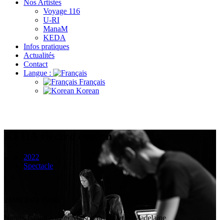
Nos Artistes
Voyage 116
U-RI
ManaM
KEDA
Infos pratiques
Actualités
Contact
Langue :
Français
Korean
KEDA électro coréen
2022
Spectacle
24/05/2022
19:30
Nantes
Grand Atelier Maison de Quartier Madelaine