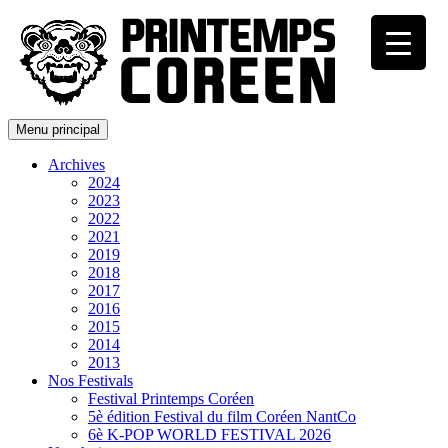
Menu principal
Archives
2024
2023
2022
2021
2019
2018
2017
2016
2015
2014
2013
Nos Festivals
Festival Printemps Coréen
5è édition Festival du film Coréen NantCo
6è K-POP WORLD FESTIVAL 2026