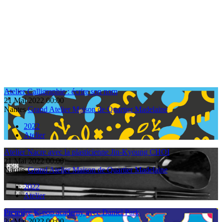
Atelier Calligraphie : écrire son nom
21
Mai
2022
00:00
Nantes
Grand Atelier Maison de Quartier Madelaine
2022
Atelier
Atelier Nacre avec la plasticienne Jin-Kyoung CHOI
21
Mai
2022
00:00
Nantes
Grand Atelier Maison de Quartier Madelaine
2022
Atelier
Première K-pop academy avec Daniel Park
24
Mai
2022
00:00