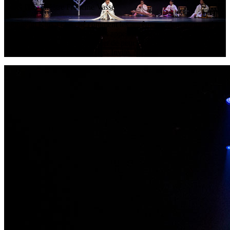
NANTES
Théâtre Francine Vasse
Seongeun Kim a cherché comment les ancêtres avaient surmonté les
temps d’épidémies. Les ancêtres appelaient les maladies
contagieuses qui faisaient l’objet de peur et de confusion, par des
noms honorables tels que: Mère, Invité, Mère invitée.