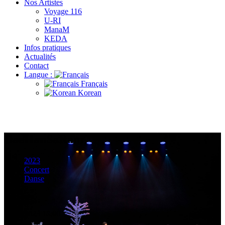
Nos Artistes
Voyage 116
U-RI
ManaM
KEDA
Infos pratiques
Actualités
Contact
Langue :
Français
Korean
DaeHanSaRam
2023
Concert
Danse
14/05/2023
17:00