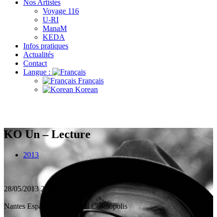
Nos Artistes
Voyage 116
U-RI
ManaM
KEDA
Infos pratiques
Actualités
Contact
Langue :
Français
Korean
KO Un – Lecture
2013
28/05/2013
20:30
Nantes
Espace International Cosmopolis