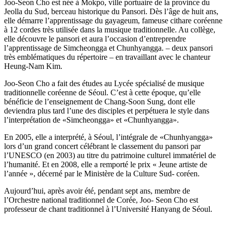
Joo-Seon Cho est née à Mokpo, ville portuaire de la province du
Jeolla du Sud, berceau historique du Pansori. Dès l’âge de huit ans,
elle démarre l’apprentissage du gayageum, fameuse cithare coréenne
à 12 cordes très utilisée dans la musique traditionnelle. Au collège,
elle découvre le pansori et aura l’occasion d’entreprendre
l’apprentissage de Simcheongga et Chunhyangga. – deux pansori
très emblématiques du répertoire – en travaillant avec le chanteur
Heung-Nam Kim.
Joo-Seon Cho a fait des études au Lycée spécialisé de musique
traditionnelle coréenne de Séoul. C’est à cette époque, qu’elle
bénéficie de l’enseignement de Chang-Soon Sung, dont elle
deviendra plus tard l’une des disciples et perpétuera le style dans
l’interprétation de «Simcheongga» et «Chunhyangga».
En 2005, elle a interprété, à Séoul, l’intégrale de «Chunhyangga»
lors d’un grand concert célébrant le classement du pansori par
l’UNESCO (en 2003) au titre du patrimoine culturel immatériel de
l’humanité. Et en 2008, elle a remporté le prix « Jeune artiste de
l’année », décerné par le Ministère de la Culture Sud- coréen.
Aujourd’hui, après avoir été, pendant sept ans, membre de
l’Orchestre national traditionnel de Corée, Joo- Seon Cho est
professeur de chant traditionnel à l’Université Hanyang de Séoul.