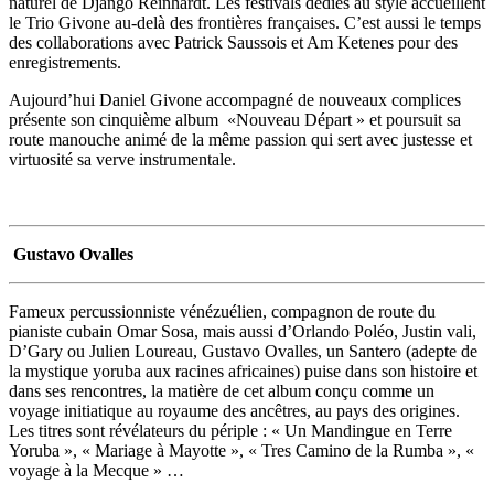
naturel de Django Reinhardt. Les festivals dédiés au style accueillent
le Trio Givone au-delà des frontières françaises. C’est aussi le temps
des collaborations avec Patrick Saussois et Am Ketenes pour des
enregistrements.
Aujourd’hui Daniel Givone accompagné de nouveaux complices
présente son cinquième album «Nouveau Départ » et poursuit sa
route manouche animé de la même passion qui sert avec justesse et
virtuosité sa verve instrumentale.
Gustavo Ovalles
Fameux percussionniste vénézuélien, compagnon de route du
pianiste cubain Omar Sosa, mais aussi d’Orlando Poléo, Justin vali,
D’Gary ou Julien Loureau, Gustavo Ovalles, un Santero (adepte de
la mystique yoruba aux racines africaines) puise dans son histoire et
dans ses rencontres, la matière de cet album conçu comme un
voyage initiatique au royaume des ancêtres, au pays des origines.
Les titres sont révélateurs du périple : « Un Mandingue en Terre
Yoruba », « Mariage à Mayotte », « Tres Camino de la Rumba », «
voyage à la Mecque » …