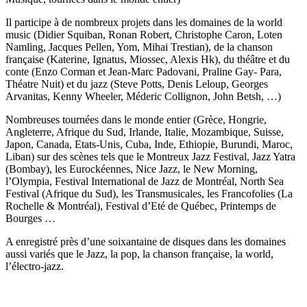
Il participe à de nombreux projets dans les domaines de la world
music (Didier Squiban, Ronan Robert, Christophe Caron, Loten
Namling, Jacques Pellen, Yom, Mihai Trestian), de la chanson
française (Katerine, Ignatus, Miossec, Alexis Hk), du théâtre et du
conte (Enzo Corman et Jean-Marc Padovani, Praline Gay- Para,
Théatre Nuit) et du jazz (Steve Potts, Denis Leloup, Georges
Arvanitas, Kenny Wheeler, Méderic Collignon, John Betsh, …)
Nombreuses tournées dans le monde entier (Grèce, Hongrie,
Angleterre, Afrique du Sud, Irlande, Italie, Mozambique, Suisse,
Japon, Canada, Etats-Unis, Cuba, Inde, Ethiopie, Burundi, Maroc,
Liban) sur des scènes tels que le Montreux Jazz Festival, Jazz Yatra
(Bombay), les Eurockéennes, Nice Jazz, le New Morning,
l’Olympia, Festival International de Jazz de Montréal, North Sea
Festival (Afrique du Sud), les Transmusicales, les Francofolies (La
Rochelle & Montréal), Festival d’Eté de Québec, Printemps de
Bourges …
A enregistré près d’une soixantaine de disques dans les domaines
aussi variés que le Jazz, la pop, la chanson française, la world,
l’électro-jazz.