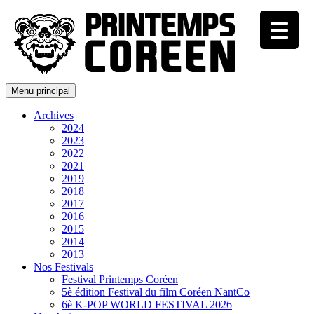
Menu principal
Archives
2024
2023
2022
2021
2019
2018
2017
2016
2015
2014
2013
Nos Festivals
Festival Printemps Coréen
5è édition Festival du film Coréen NantCo
6è K-POP WORLD FESTIVAL 2026