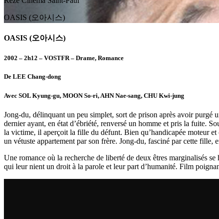
Rezé
Cinéma Saint-Paul
OASIS (오아시스)
OASIS (오아시스)
2002 – 2h12 – VOSTFR – Drame, Romance
De LEE Chang-dong
Avec SOL Kyung-gu, MOON So-ri, AHN Nae-sang, CHU Kwi-jung
Jong-du, délinquant un peu simplet, sort de prison après avoir purgé un
dernier ayant, en état d’ébriété, renversé un homme et pris la fuite. Sou
la victime, il aperçoit la fille du défunt. Bien qu’handicapée moteur et
un vétuste appartement par son frère. Jong-du, fasciné par cette fille
Une romance où la recherche de liberté de deux êtres marginalisés se h
qui leur nient un droit à la parole et leur part d’humanité. Film poignan