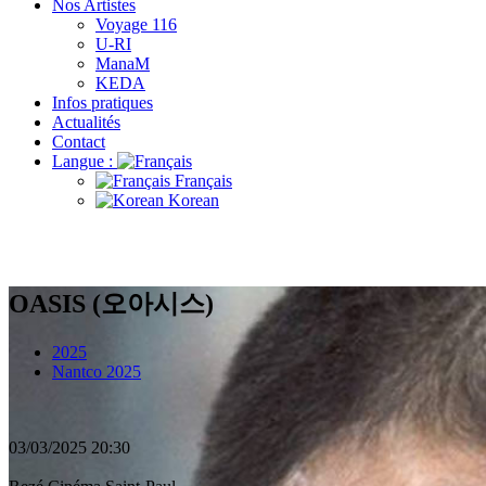
Nos Artistes
Voyage 116
U-RI
ManaM
KEDA
Infos pratiques
Actualités
Contact
Langue :
Français
Korean
OASIS (오아시스)
2025
Nantco 2025
03/03/2025
20:30