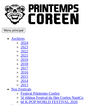
Menu principal
Archives
2024
2023
2022
2021
2019
2018
2017
2016
2015
2014
2013
Nos Festivals
Festival Printemps Coréen
5è édition Festival du film Coréen NantCo
6è K-POP WORLD FESTIVAL 2026