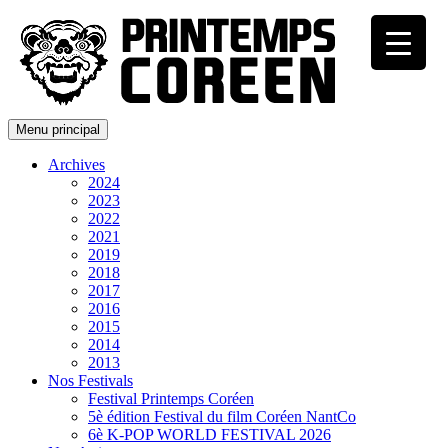
Menu principal
Archives
2024
2023
2022
2021
2019
2018
2017
2016
2015
2014
2013
Nos Festivals
Festival Printemps Coréen
5è édition Festival du film Coréen NantCo
6è K-POP WORLD FESTIVAL 2026