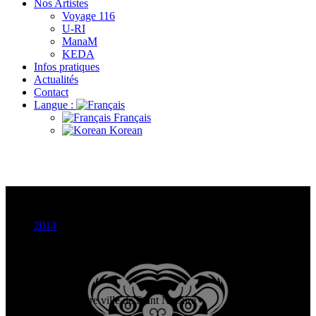
Nos Artistes
Voyage 116
U-RI
ManaM
KEDA
Infos pratiques
Actualités
Contact
Langue :
Français
Korean
Rageum Orchestra
2014
21/06/2014
20:00
Saint Nazaire
Centre ville de Saint Nazaire