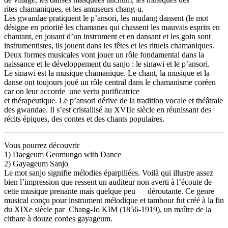
rites chamaniques, et les amuseurs chang-u.
Les gwandae pratiquent le p’ansori, les mudang dansent (le mot
désigne en priorité les chamanes qui chassent les mauvais esprits en
chantant, en jouant d’un instrument et en dansant et les goin sont
instrumentistes, ils jouent dans les fêtes et les rituels chamaniques.
Deux formes musicales vont jouer un rôle fondamental dans la
naissance et le développement du sanjo : le sinawi et le p’ansori.
Le sinawi est la musique chamanique. Le chant, la musique et la
danse ont toujours joué un rôle central dans le chamanisme coréen
car on leur accorde une vertu purificatrice
et thérapeutique. Le p’ansori dérive de la tradition vocale et théâtrale
des gwandae. Il s’est cristallisé au XVIIe siècle en réunissant des
récits épiques, des contes et des chants populaires.
Vous pourrez découvrir
1) Daegeum Geomungo with Dance
2) Gayageum Sanjo
Le mot sanjo signifie mélodies éparpillées. Voilà qui illustre assez
bien l’impression que ressent un auditeur non averti à l’écoute de
cette musique prenante mais quelque peu déroutante. Ce genre
musical conçu pour instrument mélodique et tambour fut créé à la fin
du XIXe siècle par Chang-Jo KIM (1856-1919), un maître de la
cithare à douze cordes gayageum.