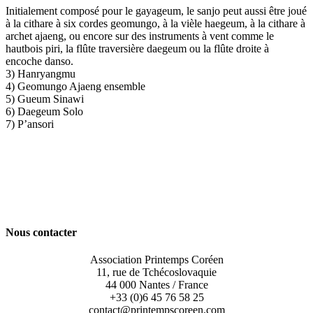
Initialement composé pour le gayageum, le sanjo peut aussi être joué
à la cithare à six cordes geomungo, à la vièle haegeum, à la cithare à
archet ajaeng, ou encore sur des instruments à vent comme le
hautbois piri, la flûte traversière daegeum ou la flûte droite à
encoche danso.
3) Hanryangmu
4) Geomungo Ajaeng ensemble
5) Gueum Sinawi
6) Daegeum Solo
7) P’ansori
Nous contacter
Association Printemps Coréen
11, rue de Tchécoslovaquie
44 000 Nantes / France
+33 (0)6 45 76 58 25
contact@printempscoreen.com