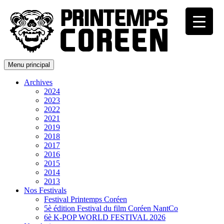
Menu principal
Archives
2024
2023
2022
2021
2019
2018
2017
2016
2015
2014
2013
Nos Festivals
Festival Printemps Coréen
5è édition Festival du film Coréen NantCo
6è K-POP WORLD FESTIVAL 2026