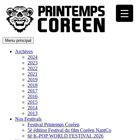
Menu principal
Archives
2024
2023
2022
2021
2019
2018
2017
2016
2015
2014
2013
Nos Festivals
Festival Printemps Coréen
5è édition Festival du film Coréen NantCo
6è K-POP WORLD FESTIVAL 2026