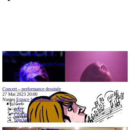
Spectacle « Voyage sans fin »
15
Mai
2023
20:00
NANTES
Théâtre Francine Vasse
2023
Spectacle
Concert – performance dessinée
27
Mai
2023
20:00
Nantes
Espace International Cosmopolis
2023
Concert
Spectacle
Woori Culture and Arts Center