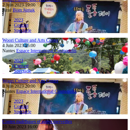
2
Juin
2023
19:00
Rezé
Bom Jumak
2023
Concert
Spectacle
Woori Culture and Arts Center
4
Juin
2023
15:00
Nantes
Espace International Cosmopolis
2023
Concert
Spectacle
Woori Culture and Arts Center
8
Juin
2023
20:00
Nantes
Espace International Cosmopolis
2023
Concert
Spectacle
Contes maléfiques et autres merveilles
10
Juin
2023
16:00