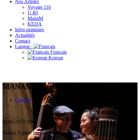
Nos Artistes
Voyage 116
U-RI
ManaM
KEDA
Infos pratiques
Actualités
Contact
Langue :
Français
Korean
MANAM – Concert de Clôture
Concert
02/06/2019
18:00
Nantes
Espace International Cosmopolis