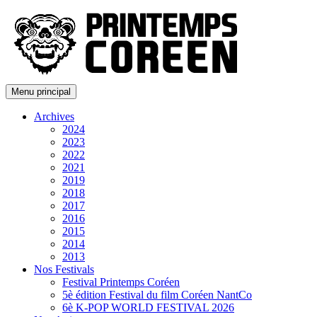
Menu principal
Archives
2024
2023
2022
2021
2019
2018
2017
2016
2015
2014
2013
Nos Festivals
Festival Printemps Coréen
5è édition Festival du film Coréen NantCo
6è K-POP WORLD FESTIVAL 2026