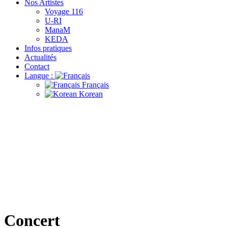
Nos Artistes
Voyage 116
U-RI
ManaM
KEDA
Infos pratiques
Actualités
Contact
Langue :
Français
Korean
Concert