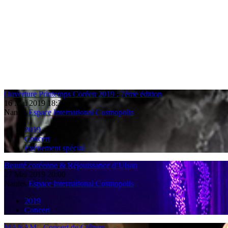
Ouverture Printemps Coréen 2019 : 7ème édition
16
Mai
2019
18:30
Nantes
Espace International Cosmopolis
2019
Concert
Evénement spécial
Beauté coréenne & Réjouissance d’Ulsan
27
Mai
2019
20:00
Nantes
Espace International Cosmopolis
2019
Concert
MANAM - Concert de Clôture